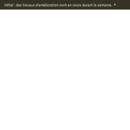
Hôtel : des travaux d'amélioration sont en cours durant la semaine.
$
0,00