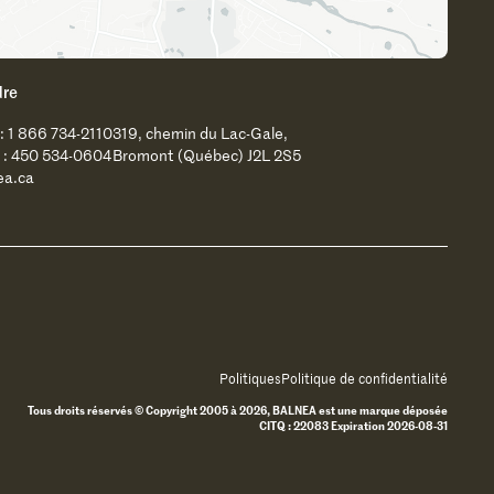
dre
 : 1 866 734-2110
319, chemin du Lac-Gale,
 : 450 534-0604
Bromont (Québec) J2L 2S5
ea.ca
Politiques
Politique de confidentialité
Tous droits réservés © Copyright 2005 à 2026, BALNEA est une marque déposée
CITQ : 22083 Expiration 2026-08-31