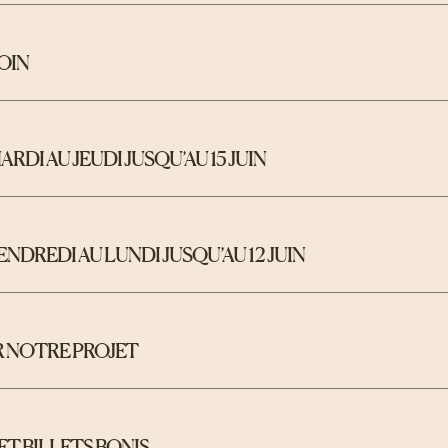
OIN
ARDI AU JEUDI JUSQU’AU 15 JUIN
VENDREDI AU LUNDI JUSQU’AU 12 JUIN
R NOTRE PROJET
T BILLETS BONIS