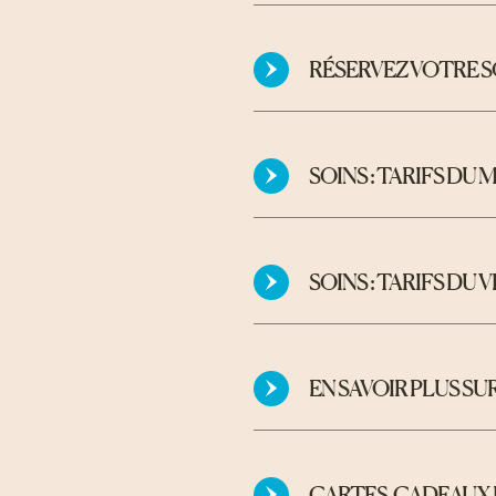
RÉSERVEZ VOTRE S
SOINS : TARIFS DU M
SOINS : TARIFS DU 
EN SAVOIR PLUS SU
CARTES-CADEAUX E