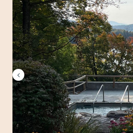
Previo
us