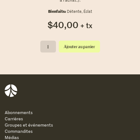
Bienfaits:
Détente, Éclat
$
40,00
+ tx
quantité
Ajouter au panier
de
Hôtel
|
Expérience
thermale
Balnea
de
soirée
semaine
Abonnements
(dimanche
Carrières
au
Groupes et événements
jeudi)
Commandites
Médias