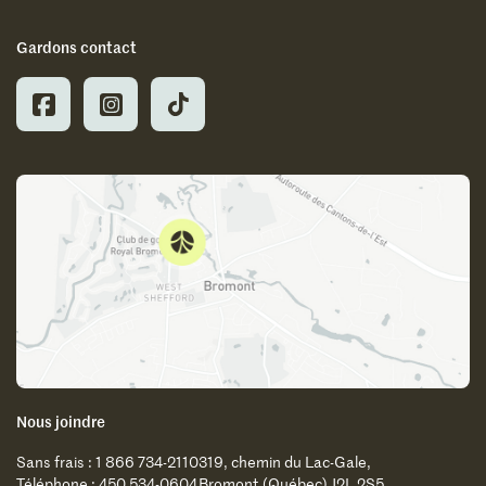
Gardons contact
Nous joindre
Sans frais : 1 866 734-2110
319, chemin du Lac-Gale,
Téléphone : 450 534-0604
Bromont (Québec) J2L 2S5