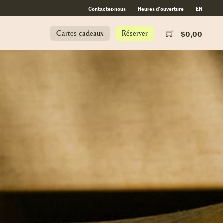
Contactez-nous
Heures d’ouverture
EN
Cartes-cadeaux
Réserver
$
0,00