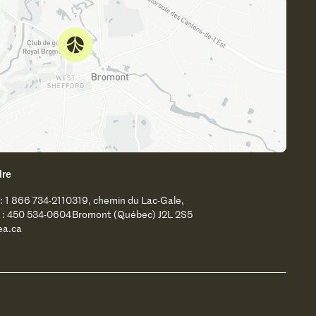
dre
 : 1 866 734-2110
319, chemin du Lac-Gale,
 : 450 534-0604
Bromont (Québec) J2L 2S5
ea.ca