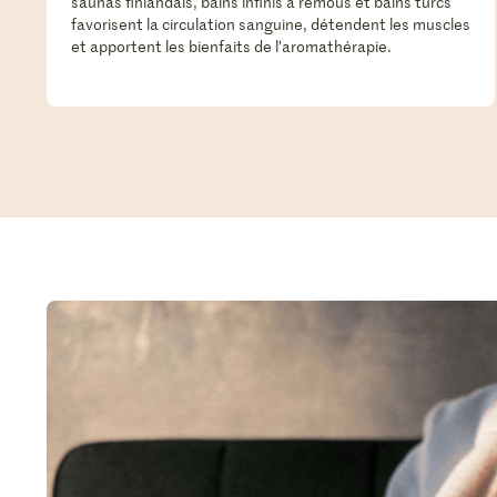
saunas finlandais, bains infinis à remous et bains turcs
favorisent la circulation sanguine, détendent les muscles
et apportent les bienfaits de l’aromathérapie.